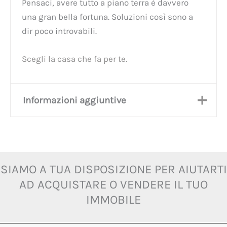
Pensaci, avere tutto a piano terra è davvero
una gran bella fortuna. Soluzioni così sono a
dir poco introvabili.
Scegli la casa che fa per te.
Informazioni aggiuntive
Città
Fermignano
Metri quadri
232 mq lordi
SIAMO A TUA DISPOSIZIONE PER AIUTARTI
AD ACQUISTARE O VENDERE IL TUO
Piano
Secondo
IMMOBILE
Camere da
2 camere da letto
letto