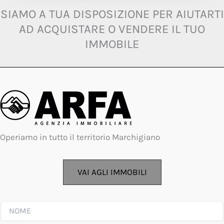
S
SIAMO A TUA DISPOSIZIONE PER AIUTARTI
p
AD ACQUISTARE O VENDERE IL TUO
u
n
IMMOBILE
t
a
*
Operiamo in tutto il territorio Marchigiano
VAI AGLI IMMOBILI
N
O